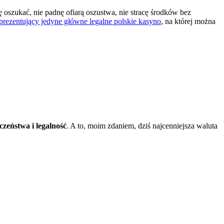
oszukać, nie padnę ofiarą oszustwa, nie stracę środków bez
prezentujący jedyne główne legalne polskie kasyno
, na której można
czeństwa i legalność
. A to, moim zdaniem, dziś najcenniejsza waluta