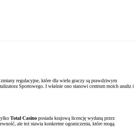
e zmiany regulacyjne, które dla wielu graczy są prawdziwym
talizatora Sportowego. I właśnie ono stanowi centrum moich analiz i
 tylko
Total Casino
posiada krajową licencję wydaną przez
wność, ale też stawia konkretne ograniczenia, które mogą