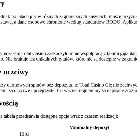
ry
nak po latach gry w różnych zagranicznych kasynach, muszę przyzn
z ustawą, a dane osobowe chronione według standardów RODO. Aplikac
 Tymczasem Total Casino zaskoczyło mnie współpracą z takimi gigantam
ywo. Nie brakuje też unikalnych tytułów, które nie są dostępne w zagra
e uczciwy
y darmowych spinów bez depozytu, to Total Casino Cię nie zachwyci.
ami są uczciwe i przejrzyste. Co ważne, regulaminy są napisane zroz
wością
 tabela przedstawia dostępne opcje wraz z czasem realizacji:
Minimalny depozyt
10 zł