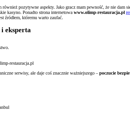
 również pozytywne aspekty. Jako gracz mam pewność, że nie dam się 
lskie kasyno. Ponadto strona internetowa
www.olimp-restauracja.pl
re
jest źródłem, któremu warto zaufać.
i eksperta
stwo.
imp-restauracja.pl
iczne serwisy, ale daje coś znacznie ważniejszego –
poczucie bezpie
anbul