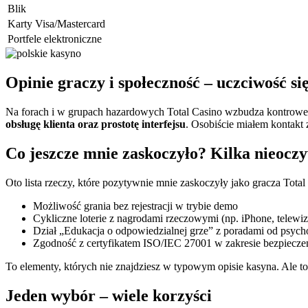
Blik
Karty Visa/Mastercard
Portfele elektroniczne
Opinie graczy i społeczność – uczciwość si
Na forach i w grupach hazardowych Total Casino wzbudza kontrowersj
obsługę klienta oraz prostotę interfejsu
. Osobiście miałem kontakt 
Co jeszcze mnie zaskoczyło? Kilka nieocz
Oto lista rzeczy, które pozytywnie mnie zaskoczyły jako gracza Total
Możliwość grania bez rejestracji w trybie demo
Cykliczne loterie z nagrodami rzeczowymi (np. iPhone, telewiz
Dział „Edukacja o odpowiedzialnej grze” z poradami od psyc
Zgodność z certyfikatem ISO/IEC 27001 w zakresie bezpiecze
To elementy, których nie znajdziesz w typowym opisie kasyna. Ale t
Jeden wybór – wiele korzyści