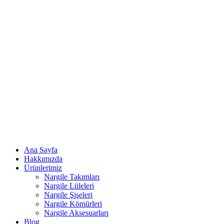
Ana Sayfa
Hakkımızda
Ürünlerimiz
Nargile Takımları
Nargile Lüleleri
Nargile Şişeleri
Nargile Kömürleri
Nargile Aksesuarları
Blog