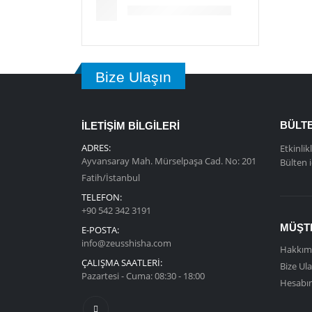
Bize Ulaşın
BÜLTE
İLETİŞİM BİLGİLERİ
ADRES:
Etkinlik
Ayvansaray Mah. Mürselpaşa Cad. No: 201
Bülten 
Fatih/İstanbul
TELEFON:
+90 542 342 3191
MÜŞTE
E-POSTA:
info@zeusshisha.com
Hakkım
ÇALIŞMA SAATLERİ:
Bize Ula
Pazartesi - Cuma: 08:30 - 18:00
Hesabı