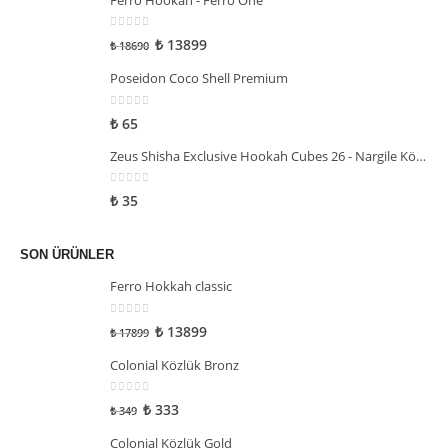
0
5 üzerinden
₺
13899
₺
18690
Poseidon Coco Shell Premium
0
5 üzerinden
₺
65
Zeus Shisha Exclusive Hookah Cubes 26 - Nargile Kömürü
0
5 üzerinden
₺
35
SON ÜRÜNLER
Ferro Hokkah classic
0
5 üzerinden
₺
13899
₺
17899
Colonial Közlük Bronz
0
5 üzerinden
₺
333
₺
349
Colonial Közlük Gold