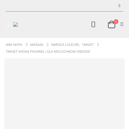
0
ANA SAYFA
MAĞAZA
NARGILE LÜLELERI
,
TARGET
TARGET SHISHA PHUNNEL LÜLE MOLOCHNOM OBZHIGE