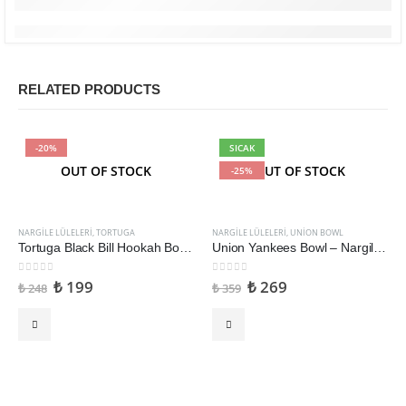
RELATED PRODUCTS
-20%
SICAK
OUT OF STOCK
OUT OF STOCK
-25%
NARGILE LÜLELERI
,
TORTUGA
NARGILE LÜLELERI
,
UNION BOWL
Tortuga Black Bill Hookah Bowl Nargile Lülesi
Union Yankees Bowl – Nargile Lülesi
0
5 üzerinden
0
5 üzerinden
₺
199
₺
269
₺
248
₺
359