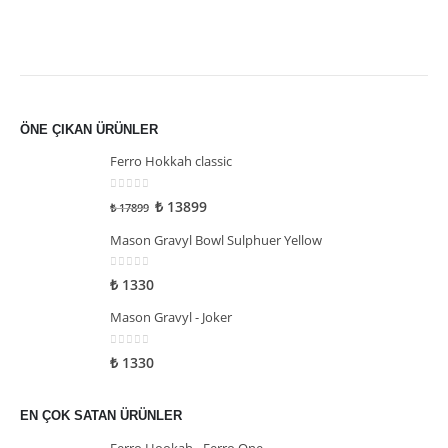
ÖNE ÇIKAN ÜRÜNLER
Ferro Hokkah classic
0
5 üzerinden
₺
13899
₺
17899
Mason Gravyl Bowl Sulphuer Yellow
0
5 üzerinden
₺
1330
Mason Gravyl - Joker
0
5 üzerinden
₺
1330
EN ÇOK SATAN ÜRÜNLER
Ferro Hookah - Ferro One