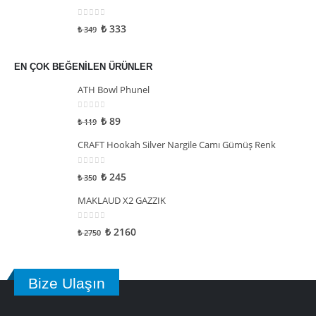
0
5 üzerinden
₺
333
₺
349
EN ÇOK BEĞENILEN ÜRÜNLER
ATH Bowl Phunel
0
5 üzerinden
₺
89
₺
119
CRAFT Hookah Silver Nargile Camı Gümüş Renk
0
5 üzerinden
₺
245
₺
350
MAKLAUD X2 GAZZIK
0
5 üzerinden
₺
2160
₺
2750
Bize Ulaşın