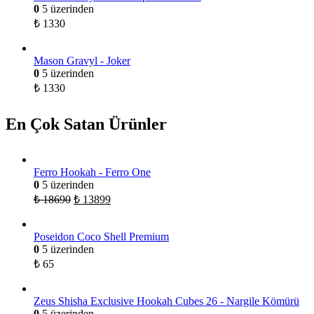
0
5 üzerinden
₺
1330
Mason Gravyl - Joker
0
5 üzerinden
₺
1330
En Çok Satan Ürünler
Ferro Hookah - Ferro One
0
5 üzerinden
₺
18690
₺
13899
Poseidon Coco Shell Premium
0
5 üzerinden
₺
65
Zeus Shisha Exclusive Hookah Cubes 26 - Nargile Kömürü
0
5 üzerinden