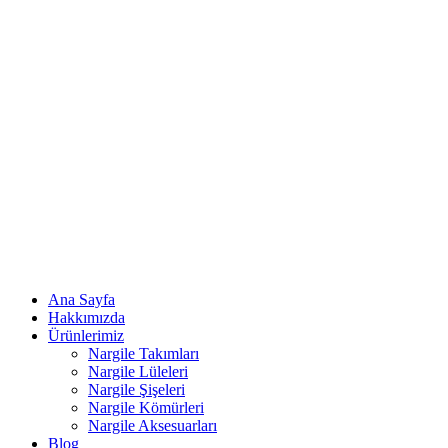
Ana Sayfa
Hakkımızda
Ürünlerimiz
Nargile Takımları
Nargile Lüleleri
Nargile Şişeleri
Nargile Kömürleri
Nargile Aksesuarları
Blog