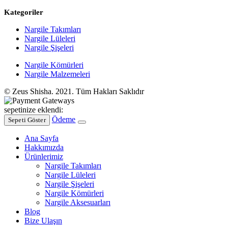
Kategoriler
Nargile Takımları
Nargile Lüleleri
Nargile Şişeleri
Nargile Kömürleri
Nargile Malzemeleri
© Zeus Shisha. 2021. Tüm Hakları Saklıdır
sepetinize eklendi:
Ödeme
Sepeti Göster
Ana Sayfa
Hakkımızda
Ürünlerimiz
Nargile Takımları
Nargile Lüleleri
Nargile Şişeleri
Nargile Kömürleri
Nargile Aksesuarları
Blog
Bize Ulaşın