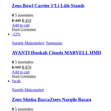
Zeus Bowl Carrier 5’Li Lüle Standı
0
5 üzerinden
₺
449
₺
419
Add to cart
Hızlı Görünüm
-12%
Nargile Malzemeleri
,
Yanmazlar
AVANTI Hookah Clouds MARVELL HMD
0
5 üzerinden
₺
999
₺
879
Add to cart
Hızlı Görünüm
Sıcak
Nargile Malzemeleri
Zeus Shisha BaccaZeers Nargile Bacası
0
5 üzerinden