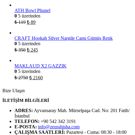
ATH Bowl Phunel
0
5 üzerinden
₺
119
₺
89
CRAFT Hookah Silver Nargile Camı Gümüş Renk
0
5 üzerinden
₺
350
₺
245
MAKLAUD X2 GAZZIK
0
5 üzerinden
₺
2750
₺
2160
Bize Ulaşın
İLETİŞİM BİLGİLERİ
ADRES:
Ayvansaray Mah. Mürselpaşa Cad. No: 201 Fatih/
İstanbul
TELEFON:
+90 542 342 3191
E-POSTA:
info@zeusshisha.com
ÇALIŞMA SAATLERİ:
Pazartesi - Cuma: 08:30 - 18:00