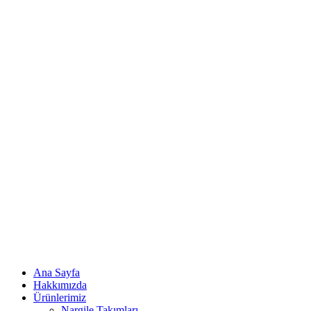
Ana Sayfa
Hakkımızda
Ürünlerimiz
Nargile Takımları