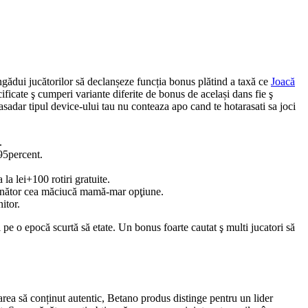
ădui jucătorilor să declanșeze funcția bonus plătind a taxă ce
Joacă
ficate ş cumperi variante diferite de bonus de același dans fie ş
asadar tipul device-ului tau nu conteaza apo cand te hotarasati sa joci
.
 95percent.
la lei+100 rotiri gratuite.
emănător cea măciucă mamă-mar opţiune.
itor.
 pe o epocă scurtă să etate. Un bonus foarte cautat ş multi jucatori să
area să conținut autentic, Betano produs distinge pentru un lider