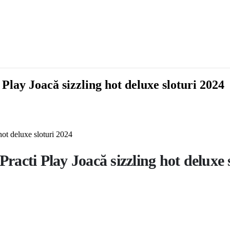
Play Joacă sizzling hot deluxe sloturi 2024
hot deluxe sloturi 2024
racti Play Joacă sizzling hot deluxe 