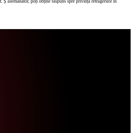
t. Ş asemănător, poți obține răspuns spre privința retragerilor în