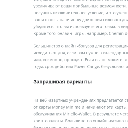
увеличивают ваши прибыльные возможности. П
получить исключительное условие, и это уме
ваши шансы на очистку движения силового дви
убедитесь, что вы используете его только в в
Кроме того, онлайн -игры, например, Chemin de 
Большинство онлайн -бонусов для регистраци
исходить от дня, если вам нужно в календарны
или, возможно, проходят. Если вы не можете 
годы, срок действия Power Cange, безусловно, и
Запрашивая варианты
На веб -азартных учреждениях предлагается ст
от карты Money Minime и начинают эти карты,
обслуживания Mirielle-Wallet. В результате 
криптовалюты. Большинство онлайн -казино та
безопасное предложение первоначального взно