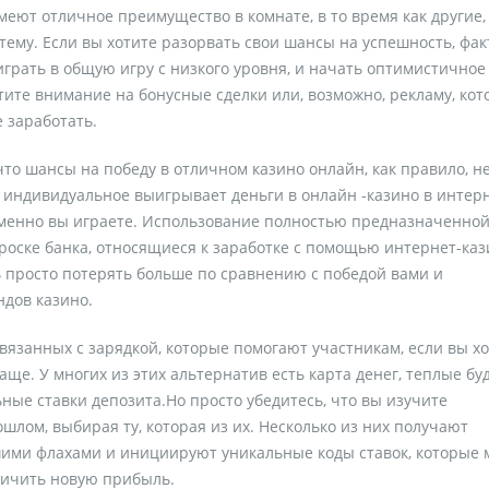
еют отличное преимущество в комнате, в то время как другие,
тему. Если вы хотите разорвать свои шансы на успешность, фак
играть в общую игру с низкого уровня, и начать оптимистичное
тите внимание на бонусные сделки или, возможно, рекламу, ко
 заработать.
что шансы на победу в отличном казино онлайн, как правило, н
е индивидуальное выигрывает деньги в онлайн -казино в интер
 именно вы играете. Использование полностью предназначенно
броске банка, относящиеся к заработке с помощью интернет-каз
ь просто потерять больше по сравнению с победой вами и
ндов казино.
связанных с зарядкой, которые помогают участникам, если вы х
ще. У многих из этих альтернатив есть карта денег, теплые б
льные ставки депозита.Но просто убедитесь, что вы изучите
шлом, выбирая ту, которая из их. Несколько из них получают
ими флахами и инициируют уникальные коды ставок, которые 
личить новую прибыль.