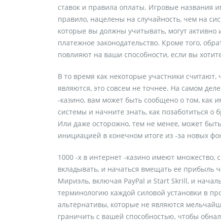
ставок и правила оплаты. Игровые названия им
правило, нацелены на случайность, чем на сис
которые вы должны учитывать, могут активно 
платежное законодательство. Кроме того, обра
повлияют на ваши способности, если вы хотите
В то время как некоторые участники считают, 
являются, это совсем не точнее. На самом дел
-казино, вам может быть сообщено о том, как
системы и начните знать, как позаботиться о 
Или даже осторожно, тем не менее, может быт
инициацией в конечном итоге из -за новых фо
1000 -х в интернет -казино имеют множество, 
вкладывать, и начаться вмещать ее прибыль ча
Мириэль, включая PayPal и Start Skrill, и нача
терминологию каждой силовой установки в про
альтернативы, которые не являются мельчайш
граничить с вашей способностью, чтобы обна