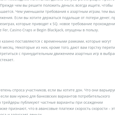
режде чем вы решите положить деньги, всегда ищите, чтобы
ньшается. Чем уменьшили требования к азартным играм, тем вы
жения. Если вы хотите держаться подальше от потери денег, п
идеоиграх, которые приводят к SQ. новое требование прохождени
Fer, Casino Craps и Begin Blackjack, опущены в пользу.
и казино поставляются с временными рамками, которые могут
й месяц. Некоторые из них, кроме того, дают вам горстку переп
встретиться с принудительным движением азартных игр в выбр
стекает.
епень спроса участников, если вы хотите дон. Что они варьир
 если вам нужно для банковских вариантов потребительского
чего трейдеры публикуют частные варианты при осаждении
кже признают, что в авансовые платежи скорость скорости – э
са и запускает деньги.