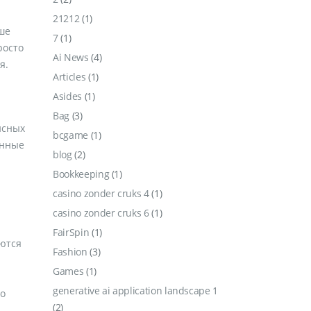
21212
(1)
ше
7
(1)
росто
Ai News
(4)
я.
Articles
(1)
Asides
(1)
Bag
(3)
исных
bcgame
(1)
анные
blog
(2)
Bookkeeping
(1)
casino zonder cruks 4
(1)
casino zonder cruks 6
(1)
FairSpin
(1)
уются
Fashion
(3)
Games
(1)
generative ai application landscape 1
то
(2)