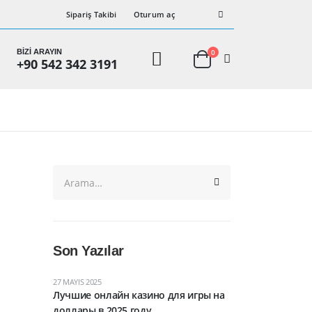
Sipariş Takibi
Oturum aç
BİZİ ARAYIN
0
+90 542 342 3191
Son Yazılar
27 MAYIS 2025
Лучшие онлайн казино для игры на
доллары в 2025 году