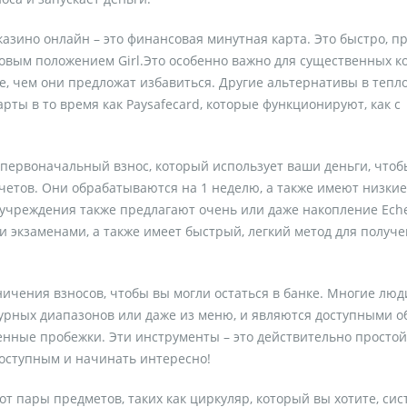
казино онлайн – это финансовая минутная карта. Это быстро, пр
овым положением Girl.Это особенно важно для существенных ко
, чем они предложат избавиться. Другие альтернативы в тепл
ты в то время как Paysafecard, которые функционируют, как с
 первоначальный взнос, который использует ваши деньги, чтоб
счетов. Они обрабатываются на 1 неделю, а также имеют низкие
чреждения также предлагают очень или даже накопление Eche
и экзаменами, а также имеет быстрый, легкий метод для получ
ничения взносов, чтобы вы могли остаться в банке. Многие люд
рных диапазонов или даже из меню, и являются доступными 
нные пробежки. Эти инструменты – это действительно простой
доступным и начинать интересно!
от пары предметов, таких как циркуляр, который вы хотите, сис