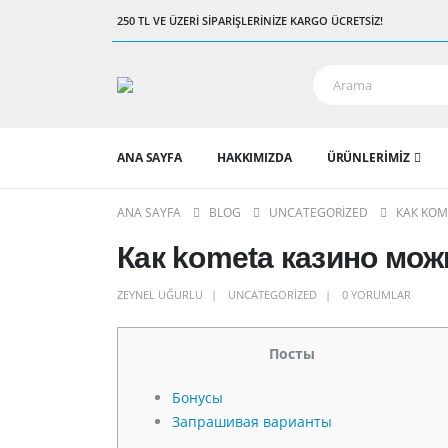
250 TL VE ÜZERI SIPARIŞLERINIZE KARGO ÜCRETSIZ!
ANA SAYFA
HAKKIMIZDA
ÜRÜNLERIMIZ
ANA SAYFA
BLOG
UNCATEGORIZED
КАК KOM
Как kometa казино мож
ZEYNEL UĞURLU
UNCATEGORIZED
0 YORUMLAR
Посты
Бонусы
Запрашивая варианты