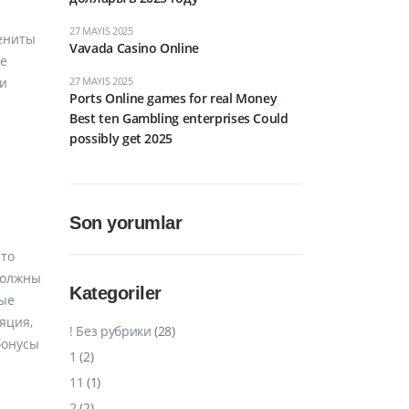
27 MAYIS 2025
мениты
Vavada Casino Online
ые
ии
27 MAYIS 2025
Ports Online games for real Money
Best ten Gambling enterprises Could
possibly get 2025
Son yorumlar
сто
должны
Kategoriler
рые
яция,
! Без рубрики
(28)
бонусы
1
(2)
11
(1)
2
(2)