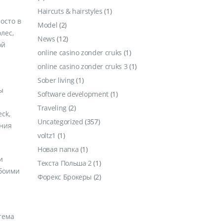
Haircuts & hairstyles
(1)
осто в
Model
(2)
лес,
News
(12)
ой
online casino zonder cruks
(1)
online casino zonder cruks 3
(1)
Sober living
(1)
ы
Software development
(1)
Traveling
(2)
ck,
Uncategorized
(357)
ения
voltz1
(1)
Новая папка
(1)
и
Текста Польша 2
(1)
обоими
Форекс Брокеры
(2)
тема