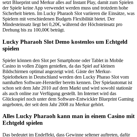
setzt Blueprint und Merkur alles auf Instant Play, damit zum Spielen
der Spiele keine App verwendet werden muss und trotzdem hohe
Sicherheit bieten. Im Lucky Pharaoh Slot variieren die Einsätze, was
Spielern mit verschiedenen Budgets Flexibilität bietet. Der
Mindesteinsatz liegt bei 0,20€, während der Höchsteinsatz pro
Drehung bis zu 100,00€ beträgt.
Lucky Pharaoh Slot Demo kostenlos um Echtgeld
spielen
Spieler können den Slot per Smartphone oder Tablet in Mobile
Casino in vollen Zügen genießen, da das Spiel auf kleinen
Bildschirmen optimal angezeigt wird. Gäste der Merkur-
Spielotheken in Deutschland werden den Lucky Pharao Slot vom
namhaften Software-Hersteller bereits kennen. Der Spielautomat ist
schon seit dem Jahr 2010 auf dem Markt und wird sowohl stationär
als auch online zur Verfügung gestellt. Im Internet wird das
Glücksspiel noch unter dem Software-Entwickler Blueprint Gaming
angeboten, der seit dem Jahr 2008 zu Merkur gehört.
Alles Lucky Pharaoh kann man in einem Casino mit
Echtgeld spielen
Das bedeutet im Endeffekt, dass Gewinne seltener auftreten, dafür