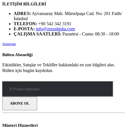
İLETİŞİM BİLGİLERİ
ADRES:
Ayvansaray Mah. Mürselpaşa Cad. No: 201 Fatih/
İstanbul
TELEFON:
+90 542 342 3191
E-POSTA:
info@zeusshisha.com
ÇALIŞMA SAATLERİ:
Pazartesi - Cuma: 08:30 - 18:00
Instagram
Bülten Aboneliği
Etkinlikler, Satışlar ve Teklifler hakkındaki en son bilgileri alın.
Bülten için bugün kaydolun.
Müşteri Hizmetleri