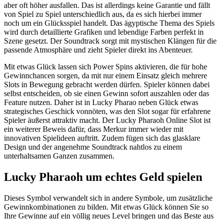
aber oft höher ausfallen. Das ist allerdings keine Garantie und fällt
von Spiel zu Spiel unterschiedlich aus, da es sich hierbei immer
noch um ein Glücksspiel handelt. Das ägyptische Thema des Spiels
wird durch detaillierte Grafiken und lebendige Farben perfekt in
Szene gesetzt. Der Soundtrack sorgt mit mystischen Klängen für die
passende Atmosphäre und zieht Spieler direkt ins Abenteuer.
Mit etwas Glück lassen sich Power Spins aktivieren, die für hohe
Gewinnchancen sorgen, da mit nur einem Einsatz gleich mehrere
Slots in Bewegung gebracht werden dürfen. Spieler können dabei
selbst entscheiden, ob sie einen Gewinn sofort auszahlen oder das
Feature nutzen. Daher ist in Lucky Pharao neben Glück etwas
strategisches Geschick vonnöten, was den Slot sogar für erfahrene
Spieler äußerst attraktiv macht. Der Lucky Pharaoh Online Slot ist
ein weiterer Beweis dafür, dass Merkur immer wieder mit
innovativen Spielideen auftritt. Zudem fügen sich das glasklare
Design und der angenehme Soundtrack nahtlos zu einem
unterhaltsamen Ganzen zusammen.
Lucky Pharaoh um echtes Geld spielen
Dieses Symbol verwandelt sich in andere Symbole, um zusätzliche
Gewinnkombinationen zu bilden. Mit etwas Glück können Sie so
Ihre Gewinne auf ein völlig neues Level bringen und das Beste aus