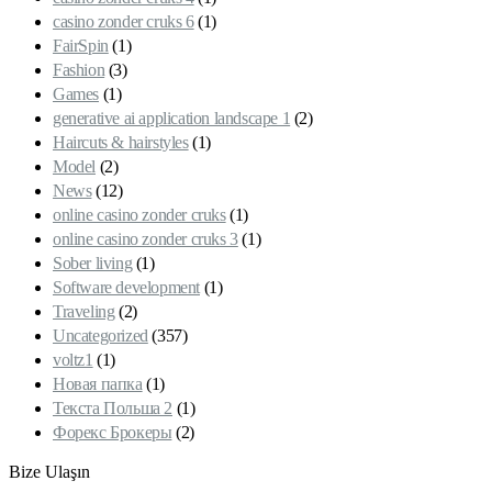
casino zonder cruks 6
(1)
FairSpin
(1)
Fashion
(3)
Games
(1)
generative ai application landscape 1
(2)
Haircuts & hairstyles
(1)
Model
(2)
News
(12)
online casino zonder cruks
(1)
online casino zonder cruks 3
(1)
Sober living
(1)
Software development
(1)
Traveling
(2)
Uncategorized
(357)
voltz1
(1)
Новая папка
(1)
Текста Польша 2
(1)
Форекс Брокеры
(2)
Bize Ulaşın