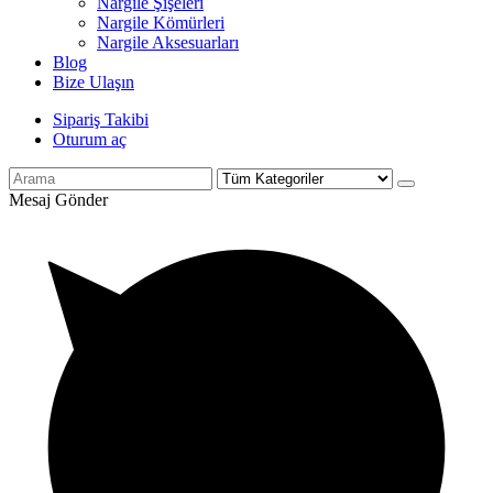
Nargile Şişeleri
Nargile Kömürleri
Nargile Aksesuarları
Blog
Bize Ulaşın
Sipariş Takibi
Oturum aç
Mesaj Gönder