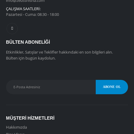
info@zeusshisha.com
ÇALIŞMA SAATLERİ:
Pazartesi - Cuma: 08:30 - 18:00
BÜLTEN ABONELIĞI
Etkinlikler, Satışlar ve Teklifler hakkındaki en son bilgileri alın.
Bülten için bugün kaydolun.
MÜŞTERI HIZMETLERI
Hakkımızda