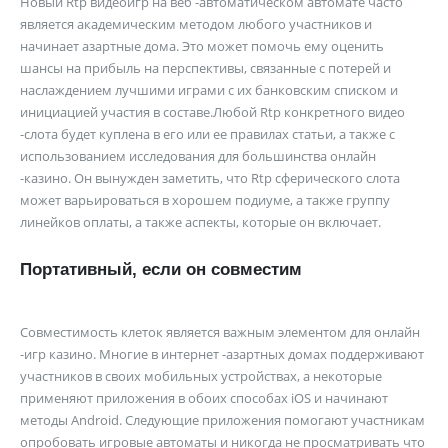
Новый Rtp видеоигр на веб -автоматическом автомате часто
является академическим методом любого участников и
начинает азартные дома. Это может помочь ему оценить
шансы на прибыль на перспективы, связанные с потерей и
наслаждением лучшими играми с их банковским списком и
инициацией участия в составе.Любой Rtp конкретного видео
-слота будет куплена в его или ее правилах статьи, а также с
использованием исследования для большинства онлайн
-казино. Он вынужден заметить, что Rtp сферического слота
может варьироваться в хорошем подиуме, а также группу
линейков оплаты, а также аспекты, которые он включает.
Портативный, если он совместим
Совместимость клеток является важным элементом для онлайн
-игр казино. Многие в интернет -азартных домах поддерживают
участников в своих мобильных устройствах, а некоторые
применяют приложения в обоих способах iOS и начинают
методы Android. Следующие приложения помогают участникам
опробовать игровые автоматы и никогда не просматривать что