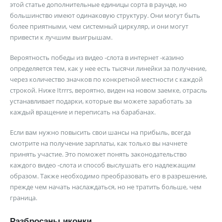
этой статье дополнительные единицы сорта в раунде, но
большинство имеют одинаковую структуру. Они могут быть
более приятными, чем системный циркуляр, и они могут
привести к лучшим выигрышам.
Вероятность победы из видео -слота в интернет -казино
определяется тем, как у нее есть тысячи линейки за получение,
через количество значков по конкретной местности с каждой
строкой. Ниже Itrrrs, вероятно, виден на новом заемке, отрасль
устанавливает подарки, которые вы можете заработать за
каждый вращение и переписать на барабанах.
Если вам нужно повысить свои шансы на прибыль, всегда
смотрите на получение зарплаты, как только вы начнете
принять участие. Это поможет понять законодательство
каждого видео -слота и способ выслушать его надлежащим
образом. Также необходимо преобразовать его в разрешение,
прежде чем начать наслаждаться, но не тратить больше, чем
граница.
Разбросаны иконки