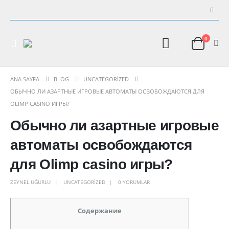
0
ANA SAYFA
BLOG
UNCATEGORIZED
ОБЫЧНО ЛИ АЗАРТНЫЕ ИГРОВЫЕ АВТОМАТЫ ОСВОБОЖДАЮТСЯ ДЛЯ
OLIMP CASINO ИГРЫ?
Обычно ли азартные игровые
автоматы освобождаются
для Olimp casino игры?
ZEYNEL UĞURLU
UNCATEGORIZED
0 YORUMLAR
Содержание