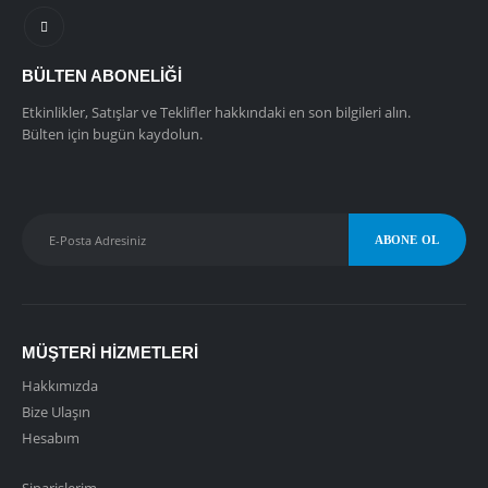
BÜLTEN ABONELIĞI
Etkinlikler, Satışlar ve Teklifler hakkındaki en son bilgileri alın.
Bülten için bugün kaydolun.
MÜŞTERI HIZMETLERI
Hakkımızda
Bize Ulaşın
Hesabım