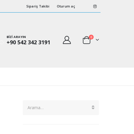
Sipariş Takibi
Oturum aç
BİZİ ARAYIN
0
+90 542 342 3191