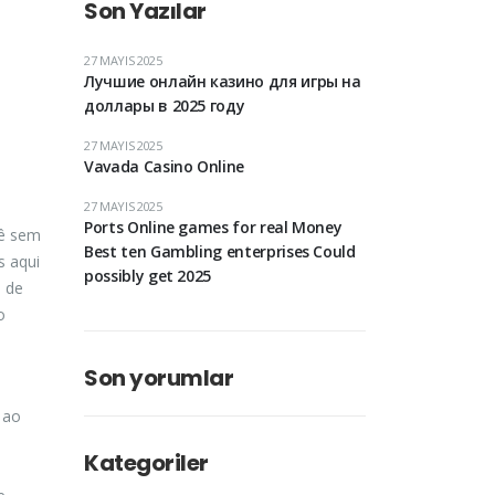
Son Yazılar
27 MAYIS 2025
Лучшие онлайн казино для игры на
доллары в 2025 году
27 MAYIS 2025
Vavada Casino Online
27 MAYIS 2025
Ports Online games for real Money
cê sem
Best ten Gambling enterprises Could
s aqui
possibly get 2025
 de
o
o
Son yorumlar
 ao
Kategoriler