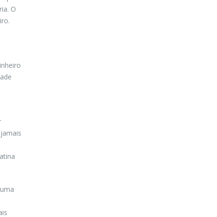
ia. O
ro.
u
inheiro
dade
r
 jamais
s
atina
s uma
ais