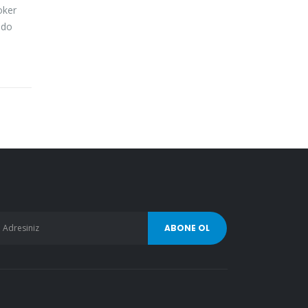
oker
ado