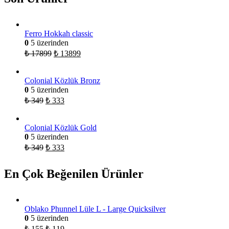
Ferro Hokkah classic
0
5 üzerinden
₺
17899
₺
13899
Colonial Közlük Bronz
0
5 üzerinden
₺
349
₺
333
Colonial Közlük Gold
0
5 üzerinden
₺
349
₺
333
En Çok Beğenilen Ürünler
Oblako Phunnel Lüle L - Large Quicksilver
0
5 üzerinden
₺
155
₺
119