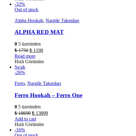
-32%
Out of stock
Alpha Hookah
,
Nargile Takımları
ALPHA RED MAT
0
5 üzerinden
₺
1750
₺
1190
Read more
Hızlı Görünüm
Sıcak
-26%
Ferro
,
Nargile Takımları
Ferro Hookah – Ferro One
0
5 üzerinden
₺
18690
₺
13899
Add to cart
Hızlı Görünüm
-16%
Out of stock