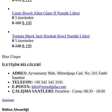
Gusto Bowls Alien Glaze II Nargile Lülesi
0
5 üzerinden
₺
189
₺
109
Tortuga Black Jack Hookah Bowl Nargile Lülesi
0
5 üzerinden
₺
248
₺
199
Bize Ulaşın
İLETİŞİM BİLGİLERİ
ADRES:
Ayvansaray Mah. Mürselpaşa Cad. No: 201 Fatih/
İstanbul
TELEFON:
+90 542 342 3191
E-POSTA:
info@zeusshisha.com
ÇALIŞMA SAATLERİ:
Pazartesi - Cuma: 08:30 - 18:00
Instagram
Bülten Aboneliği