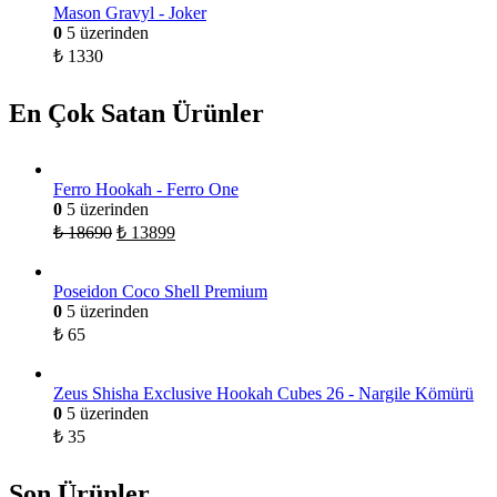
Mason Gravyl - Joker
0
5 üzerinden
₺
1330
En Çok Satan Ürünler
Ferro Hookah - Ferro One
0
5 üzerinden
₺
18690
₺
13899
Poseidon Coco Shell Premium
0
5 üzerinden
₺
65
Zeus Shisha Exclusive Hookah Cubes 26 - Nargile Kömürü
0
5 üzerinden
₺
35
Son Ürünler