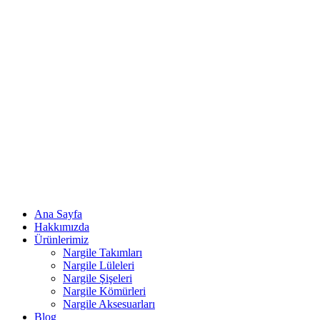
Ana Sayfa
Hakkımızda
Ürünlerimiz
Nargile Takımları
Nargile Lüleleri
Nargile Şişeleri
Nargile Kömürleri
Nargile Aksesuarları
Blog