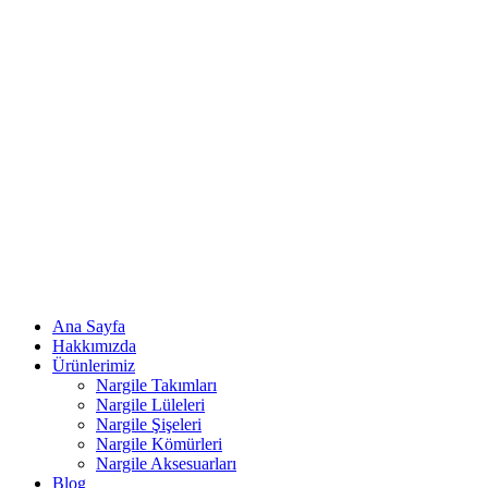
Ana Sayfa
Hakkımızda
Ürünlerimiz
Nargile Takımları
Nargile Lüleleri
Nargile Şişeleri
Nargile Kömürleri
Nargile Aksesuarları
Blog