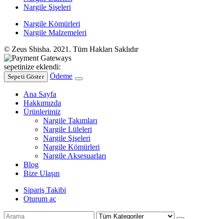
Nargile Şişeleri
Nargile Kömürleri
Nargile Malzemeleri
© Zeus Shisha. 2021. Tüm Hakları Saklıdır
sepetinize eklendi:
Ödeme
Sepeti Göster
Ana Sayfa
Hakkımızda
Ürünlerimiz
Nargile Takımları
Nargile Lüleleri
Nargile Şişeleri
Nargile Kömürleri
Nargile Aksesuarları
Blog
Bize Ulaşın
Sipariş Takibi
Oturum aç