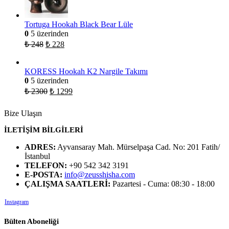
Tortuga Hookah Black Bear Lüle
0
5 üzerinden
₺
248
₺
228
KORESS Hookah K2 Nargile Takımı
0
5 üzerinden
₺
2300
₺
1299
Bize Ulaşın
İLETİŞİM BİLGİLERİ
ADRES:
Ayvansaray Mah. Mürselpaşa Cad. No: 201 Fatih/
İstanbul
TELEFON:
+90 542 342 3191
E-POSTA:
info@zeusshisha.com
ÇALIŞMA SAATLERİ:
Pazartesi - Cuma: 08:30 - 18:00
Instagram
Bülten Aboneliği