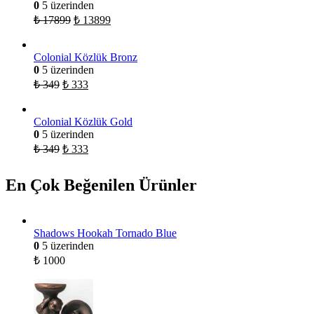
0
5 üzerinden
₺
17899
₺
13899
Colonial Közlük Bronz
0
5 üzerinden
₺
349
₺
333
Colonial Közlük Gold
0
5 üzerinden
₺
349
₺
333
En Çok Beğenilen Ürünler
Shadows Hookah Tornado Blue
0
5 üzerinden
₺
1000