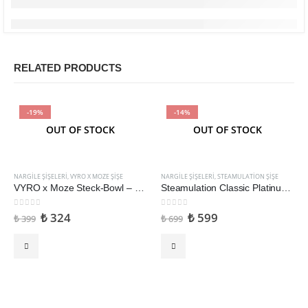
RELATED PRODUCTS
-19%
-14%
OUT OF STOCK
OUT OF STOCK
NARGILE ŞIŞELERI
,
VYRO X MOZE ŞIŞE
NARGILE ŞIŞELERI
,
STEAMULATION ŞIŞE
VYRO x Moze Steck-Bowl – Handcut Rus Tipi Yedek Nargile Şişesi
Steamulation Classic Platinum Yedek Nargile Şişesi
0
5 üzerinden
0
5 üzerinden
₺
324
₺
599
₺
399
₺
699