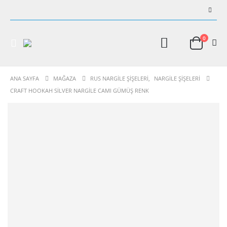
0
ANA SAYFA
MAĞAZA
RUS NARGILE ŞIŞELERI
,
NARGILE ŞIŞELERI
CRAFT HOOKAH SILVER NARGILE CAMI GÜMÜŞ RENK