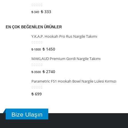
0
5 üzerinden
₺
333
₺
349
EN ÇOK BEĞENILEN ÜRÜNLER
Y.K.A.P. Hookah Pro Rus Nargile Takımı
0
5 üzerinden
₺
1450
₺
1800
MAKLAUD Premium Gordi Nargile Takımı
0
5 üzerinden
₺
2740
₺
3500
Parametric FS1 Hookah Bowl Nargile Lülesi Kırmızı
0
5 üzerinden
₺
699
Bize Ulaşın