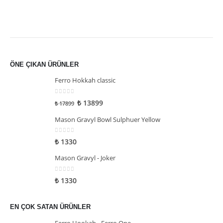
ÖNE ÇIKAN ÜRÜNLER
Ferro Hokkah classic
0
5 üzerinden
₺
13899
₺
17899
Mason Gravyl Bowl Sulphuer Yellow
0
5 üzerinden
₺
1330
Mason Gravyl - Joker
0
5 üzerinden
₺
1330
EN ÇOK SATAN ÜRÜNLER
Ferro Hookah - Ferro One