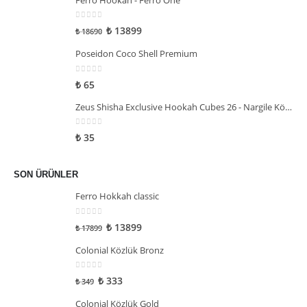
0
5 üzerinden
₺
13899
₺
18690
Poseidon Coco Shell Premium
0
5 üzerinden
₺
65
Zeus Shisha Exclusive Hookah Cubes 26 - Nargile Kömürü
0
5 üzerinden
₺
35
SON ÜRÜNLER
Ferro Hokkah classic
0
5 üzerinden
₺
13899
₺
17899
Colonial Közlük Bronz
0
5 üzerinden
₺
333
₺
349
Colonial Közlük Gold