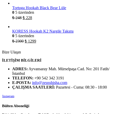
Tortuga Hookah Black Bear Lüle
0
5 üzerinden
₺
248
₺
228
KORESS Hookah K2 Nargile Takımı
0
5 üzerinden
₺
2300
₺
1299
Bize Ulaşın
İLETİŞİM BİLGİLERİ
ADRES:
Ayvansaray Mah. Mürselpaşa Cad. No: 201 Fatih/
İstanbul
TELEFON:
+90 542 342 3191
E-POSTA:
info@zeusshisha.com
ÇALIŞMA SAATLERİ:
Pazartesi - Cuma: 08:30 - 18:00
Instagram
Bülten Aboneliği