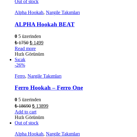
Out of stock
Alpha Hookah
,
Nargile Takımları
ALPHA Hookah BEAT
0
5 üzerinden
₺
1750
₺
1499
Read more
Hızlı Görünüm
Sıcak
-26%
Ferro
,
Nargile Takımları
Ferro Hookah – Ferro One
0
5 üzerinden
₺
18690
₺
13899
Add to cart
Hızlı Görünüm
Out of stock
Alpha Hookah
,
Nargile Takımları