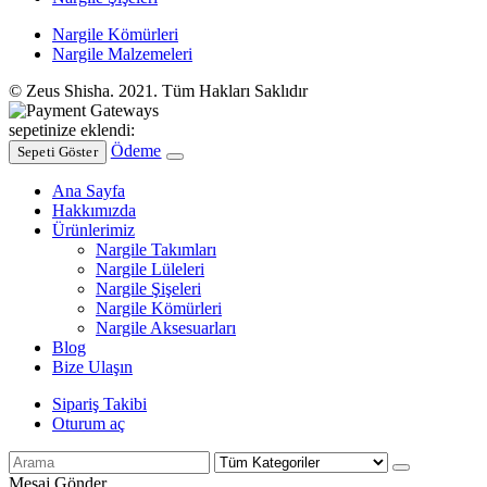
Nargile Kömürleri
Nargile Malzemeleri
© Zeus Shisha. 2021. Tüm Hakları Saklıdır
sepetinize eklendi:
Ödeme
Sepeti Göster
Ana Sayfa
Hakkımızda
Ürünlerimiz
Nargile Takımları
Nargile Lüleleri
Nargile Şişeleri
Nargile Kömürleri
Nargile Aksesuarları
Blog
Bize Ulaşın
Sipariş Takibi
Oturum aç
Mesaj Gönder