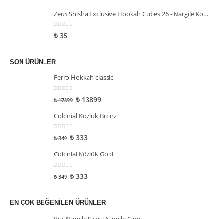
Zeus Shisha Exclusive Hookah Cubes 26 - Nargile Kömürü
0
5 üzerinden
₺
35
SON ÜRÜNLER
Ferro Hokkah classic
0
5 üzerinden
₺
13899
₺
17899
Colonial Közlük Bronz
0
5 üzerinden
₺
333
₺
349
Colonial Közlük Gold
0
5 üzerinden
₺
333
₺
349
EN ÇOK BEĞENILEN ÜRÜNLER
Rus Nargile Şişesi Nargile Camı