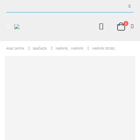
0
ANA SAYFA
MAĞAZA
HARVIK
,
HARVIK
HARVİK BOWL