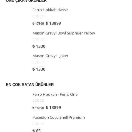
ÖNE ÇIKAN ÜRÜNLER
Ferro Hokkah classic
0
5 üzerinden
₺
13899
₺
17899
Mason Gravyl Bowl Sulphuer Yellow
0
5 üzerinden
₺
1330
Mason Gravyl - Joker
0
5 üzerinden
₺
1330
EN ÇOK SATAN ÜRÜNLER
Ferro Hookah - Ferro One
0
5 üzerinden
₺
13899
₺
18690
Poseidon Coco Shell Premium
0
5 üzerinden
₺
65