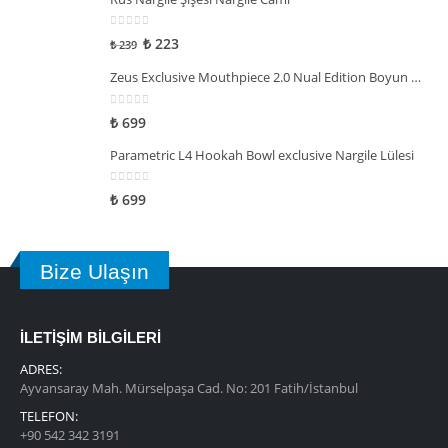
0
5 üzerinden
₺
223
₺
239
Zeus Exclusive Mouthpiece 2.0 Nual Edition Boyun Askılı Sipsi
0
5 üzerinden
₺
699
Parametric L4 Hookah Bowl exclusive Nargile Lülesi
0
5 üzerinden
₺
699
Bize Ulaşın
İLETİŞİM BİLGİLERİ
ADRES:
Ayvansaray Mah. Mürselpaşa Cad. No: 201 Fatih/İstanbul
TELEFON:
+90 542 342 3191