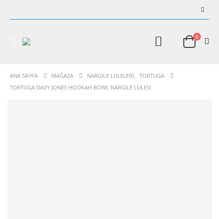
0
ANA SAYFA
MAĞAZA
NARGILE LÜLELERI
,
TORTUGA
TORTUGA DAVY JONES HOOKAH BOWL NARGILE LÜLESI