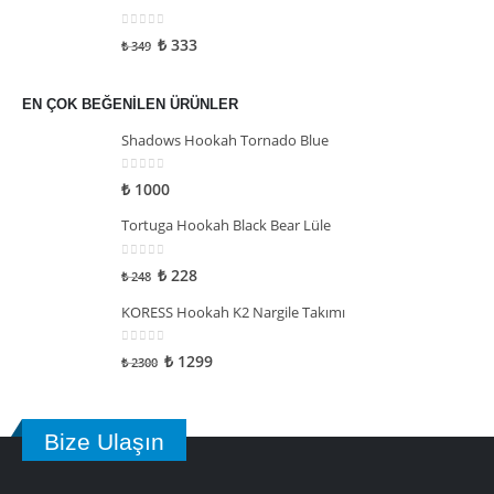
0
5 üzerinden
₺
333
₺
349
EN ÇOK BEĞENILEN ÜRÜNLER
Shadows Hookah Tornado Blue
0
5 üzerinden
₺
1000
Tortuga Hookah Black Bear Lüle
0
5 üzerinden
₺
228
₺
248
KORESS Hookah K2 Nargile Takımı
0
5 üzerinden
₺
1299
₺
2300
Bize Ulaşın