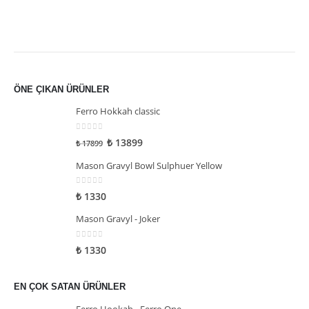
ÖNE ÇIKAN ÜRÜNLER
Ferro Hokkah classic
0
5 üzerinden
₺
13899
₺
17899
Mason Gravyl Bowl Sulphuer Yellow
0
5 üzerinden
₺
1330
Mason Gravyl - Joker
0
5 üzerinden
₺
1330
EN ÇOK SATAN ÜRÜNLER
Ferro Hookah - Ferro One