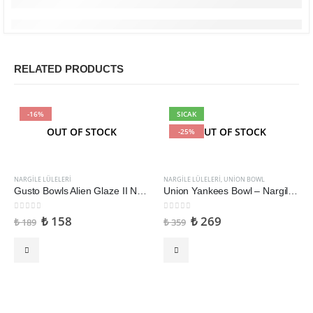
RELATED PRODUCTS
-16%
SICAK
OUT OF STOCK
OUT OF STOCK
-25%
NARGILE LÜLELERI
NARGILE LÜLELERI
,
UNION BOWL
Gusto Bowls Alien Glaze II Nargile Lülesi
Union Yankees Bowl – Nargile Lülesi
0
5 üzerinden
0
5 üzerinden
₺
158
₺
269
₺
189
₺
359