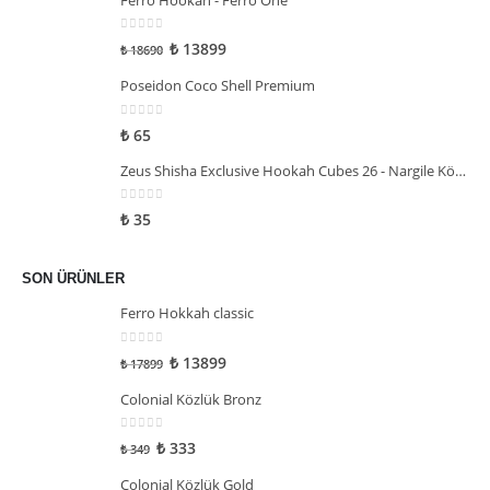
0
5 üzerinden
₺
13899
₺
18690
Poseidon Coco Shell Premium
0
5 üzerinden
₺
65
Zeus Shisha Exclusive Hookah Cubes 26 - Nargile Kömürü
0
5 üzerinden
₺
35
SON ÜRÜNLER
Ferro Hokkah classic
0
5 üzerinden
₺
13899
₺
17899
Colonial Közlük Bronz
0
5 üzerinden
₺
333
₺
349
Colonial Közlük Gold